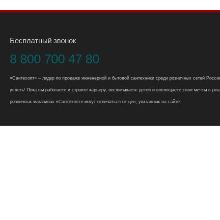
Бесплатный звонок
8 800 700 47 80
«Сантехопт» – лидер по продаже инженерной и бытовой сантехники среди розничных сетей России
успеть! Пока вы работаете и строите карьеру, воспитываете детей и воплощаете свои мечты в реал
розничных магазинах «Сантехопт» могут отличаться от цен, указанных на сайте.