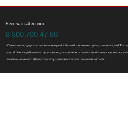
Бесплатный звонок
8 800 700 47 80
«Сантехопт» – лидер по продаже инженерной и бытовой сантехники среди розничных сетей России
успеть! Пока вы работаете и строите карьеру, воспитываете детей и воплощаете свои мечты в реал
розничных магазинах «Сантехопт» могут отличаться от цен, указанных на сайте.