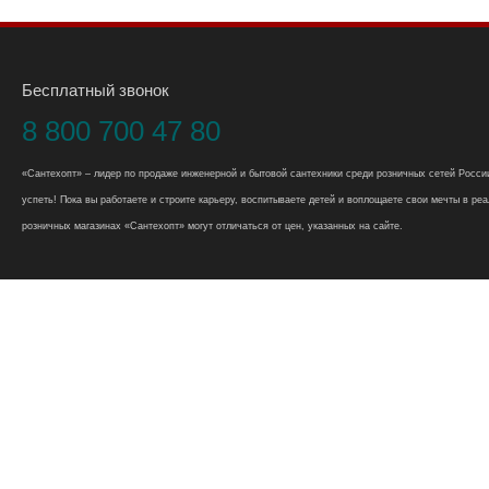
Бесплатный звонок
8 800 700 47 80
«Сантехопт» – лидер по продаже инженерной и бытовой сантехники среди розничных сетей России
успеть! Пока вы работаете и строите карьеру, воспитываете детей и воплощаете свои мечты в реал
розничных магазинах «Сантехопт» могут отличаться от цен, указанных на сайте.