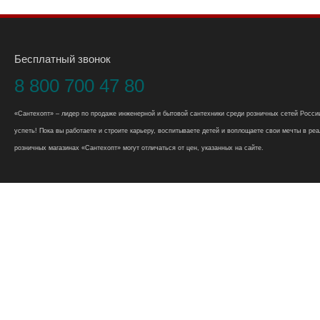
Бесплатный звонок
8 800 700 47 80
«Сантехопт» – лидер по продаже инженерной и бытовой сантехники среди розничных сетей России
успеть! Пока вы работаете и строите карьеру, воспитываете детей и воплощаете свои мечты в реал
розничных магазинах «Сантехопт» могут отличаться от цен, указанных на сайте.