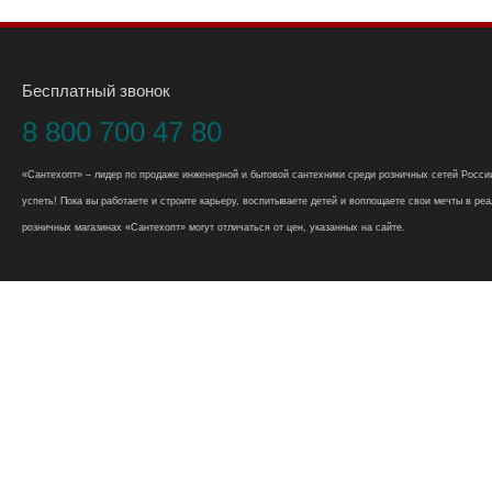
Бесплатный звонок
8 800 700 47 80
«Сантехопт» – лидер по продаже инженерной и бытовой сантехники среди розничных сетей России
успеть! Пока вы работаете и строите карьеру, воспитываете детей и воплощаете свои мечты в реал
розничных магазинах «Сантехопт» могут отличаться от цен, указанных на сайте.