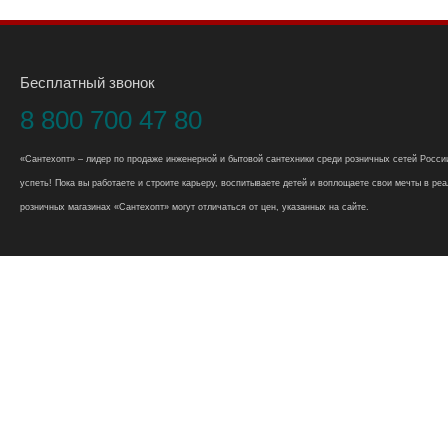
Бесплатный звонок
8 800 700 47 80
«Сантехопт» – лидер по продаже инженерной и бытовой сантехники среди розничных сетей России
успеть! Пока вы работаете и строите карьеру, воспитываете детей и воплощаете свои мечты в реал
розничных магазинах «Сантехопт» могут отличаться от цен, указанных на сайте.