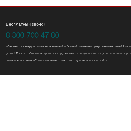
Бесплатный звонок
8 800 700 47 80
«Сантехопт» – лидер по продаже инженерной и бытовой сантехники среди розничных сетей России
успеть! Пока вы работаете и строите карьеру, воспитываете детей и воплощаете свои мечты в реал
розничных магазинах «Сантехопт» могут отличаться от цен, указанных на сайте.