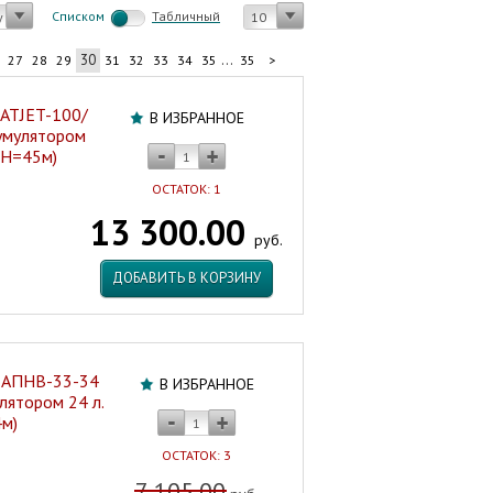
Cписком
Табличный
у
10
30
...
27
28
29
31
32
33
34
35
35
>
 ATJET-100/
В ИЗБРАННОЕ
умулятором
, H=45м)
ОСТАТОК: 1
13 300.00
руб.
ДОБАВИТЬ В КОРЗИНУ
X АПНВ-33-34
В ИЗБРАННОЕ
лятором 24 л.
4м)
ОСТАТОК: 3
7 105.00