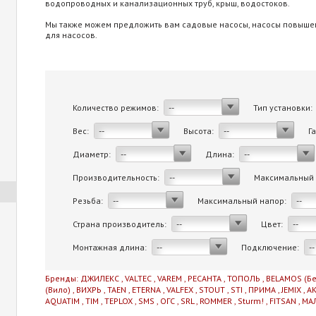
водопроводных и канализационных труб, крыш, водостоков.
Мы также можем предложить вам садовые насосы, насосы повыше
для насосов.
Количество режимов:
Тип установки:
--
Вес:
Высота:
Г
--
--
Диаметр:
Длина:
--
--
Производительность:
Максимальный 
--
Резьба:
Максимальный напор:
--
--
Страна производитель:
Цвет:
--
--
Монтажная длина:
Подключение:
--
--
Бренды:
ДЖИЛЕКС
,
VALTEC
,
VAREM
,
РЕСАНТА
,
ТОПОЛЬ
,
BELAMOS (Б
(Вило)
,
ВИХРЬ
,
TAEN
,
ETERNA
,
VALFEX
,
STOUT
,
STI
,
ПРИМА
,
JEMIX
,
А
AQUATIM
,
TIM
,
TEPLOX
,
SMS
,
ОГС
,
SRL
,
ROMMER
,
Sturm!
,
FITSAN
,
МА