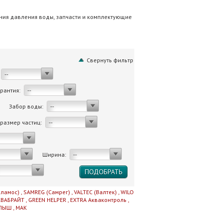
ния давления воды, запчасти и комплектующие
Свернуть фильтр
--
арантия:
--
Забор воды:
--
размер частиц:
--
Ширина:
--
еламос)
,
SAMREG (Самрег)
,
VALTEC (Валтек)
,
WILO
КВАБРАЙТ
,
GREEN HELPER
,
EXTRA Акваконтроль
,
ЛЫШ
,
MAK