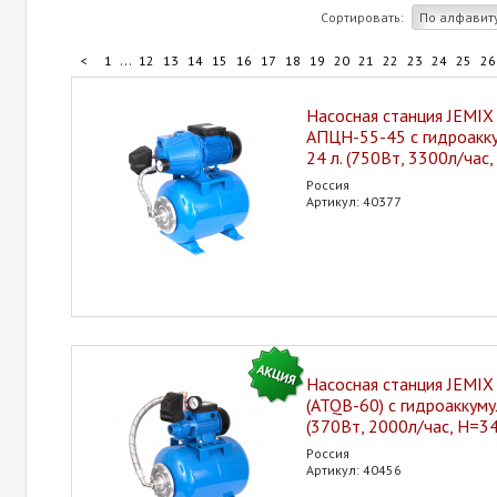
Сортировать:
По алфавит
...
<
1
12
13
14
15
16
17
18
19
20
21
22
23
24
25
26
Насосная станция JEMIX
АПЦН-55-45 с гидроакк
24 л. (750Вт, 3300л/час
Россия
Артикул: 40377
Насосная станция JEMI
(ATQB-60) с гидроаккуму
(370Вт, 2000л/час, H=3
Россия
Артикул: 40456