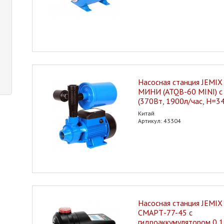
Насосная станция JEMI
МИНИ (ATQB-60 MINI) с 
(370Вт, 1900л/час, H=3
Китай
Артикул: 43304
Насосная станция JEMIX
СМАРТ-77-45 с
гидроаккумулятором 0,1 