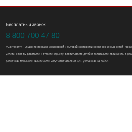
Бесплатный звонок
8 800 700 47 80
«Сантехопт» – лидер по продаже инженерной и бытовой сантехники среди розничных сетей России
успеть! Пока вы работаете и строите карьеру, воспитываете детей и воплощаете свои мечты в реал
розничных магазинах «Сантехопт» могут отличаться от цен, указанных на сайте.