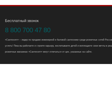
Бесплатный звонок
8 800 700 47 80
«Сантехопт» – лидер по продаже инженерной и бытовой сантехники среди розничных сетей России
успеть! Пока вы работаете и строите карьеру, воспитываете детей и воплощаете свои мечты в реал
розничных магазинах «Сантехопт» могут отличаться от цен, указанных на сайте.