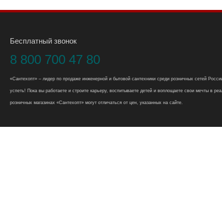
Бесплатный звонок
8 800 700 47 80
«Сантехопт» – лидер по продаже инженерной и бытовой сантехники среди розничных сетей России
успеть! Пока вы работаете и строите карьеру, воспитываете детей и воплощаете свои мечты в реал
розничных магазинах «Сантехопт» могут отличаться от цен, указанных на сайте.