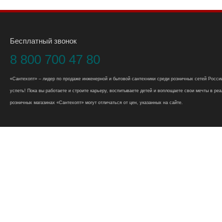
Бесплатный звонок
8 800 700 47 80
«Сантехопт» – лидер по продаже инженерной и бытовой сантехники среди розничных сетей России
успеть! Пока вы работаете и строите карьеру, воспитываете детей и воплощаете свои мечты в реал
розничных магазинах «Сантехопт» могут отличаться от цен, указанных на сайте.