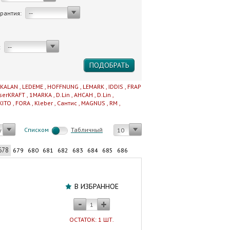
арантия:
--
:
--
IKALAN
,
LEDEME
,
HOFFNUNG
,
LEMARK
,
IDDIS
,
FRAP
serKRAFT
,
1MARKA
,
D.Lin
,
AHCAH
,
D.Lin
,
KITO
,
FORA
,
Kleber
,
Сантис
,
MAGNUS
,
RM
,
Cписком
Табличный
у
10
678
679
680
681
682
683
684
685
686
Шаровой
кран
В ИЗБРАННОЕ
для
радиатора
PP-
ОСТАТОК: 1 ШТ.
R