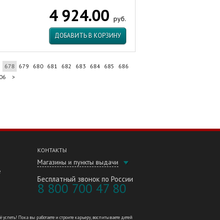
4 924.00
руб.
ДОБАВИТЬ В КОРЗИНУ
7
678
679
680
681
682
683
684
685
686
06
>
КОНТАКТЫ
Магазины и пункты выдачи
е
Бесплатный звонок по России
8 800 700 47 80
петь! Пока вы работаете и строите карьеру, воспитываете детей