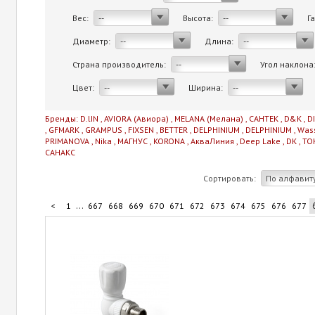
Вес:
Высота:
Г
--
--
Диаметр:
Длина:
--
--
Страна производитель:
Угол наклона
--
Цвет:
Ширина:
--
--
Бренды:
D.lIN
,
AVIORA (Авиора)
,
MELANA (Мелана)
,
САНТЕК
,
D&K
,
D
,
GFMARK
,
GRAMPUS
,
FIXSEN
,
BETTER
,
DELPHINIUM
,
DELPHINIUM
,
Was
PRIMANOVA
,
Nika
,
МАГНУС
,
KORONA
,
АкваЛиния
,
Deep Lake
,
DK
,
TO
САНАКС
Сортировать:
По алфавит
...
<
1
667
668
669
670
671
672
673
674
675
676
677
...
687
688
689
690
706
>