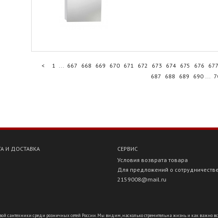
<
1
...
667
668
669
670
671
672
673
674
675
676
67
687
688
689
690
...
7
А И ДОСТАВКА
СЕРВИС
Условия возврата товара
Для предложений о сотрудничеств
2159008@mail.ru
ой сантехники среди розничных сетей России. Мы видим, насколько стремительна жизнь и как важно всё ус