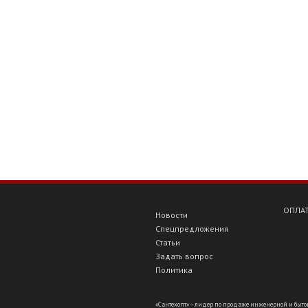
ОПЛАТ
Новости
Спецпредложения
Статьи
Задать вопрос
Политика
«Сантехопт» – лидер по продаже инженерной и бытов