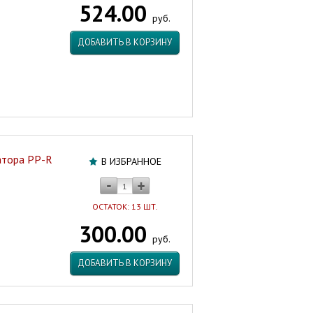
524.00
(угловой)
руб.
20х1/2"
PRO
ДОБАВИТЬ В КОРЗИНУ
AQUA
Турция/
Россия
Артикул:
20376
атора PP-R
В ИЗБРАННОЕ
ОСТАТОК: 13 ШТ.
300.00
руб.
ДОБАВИТЬ В КОРЗИНУ