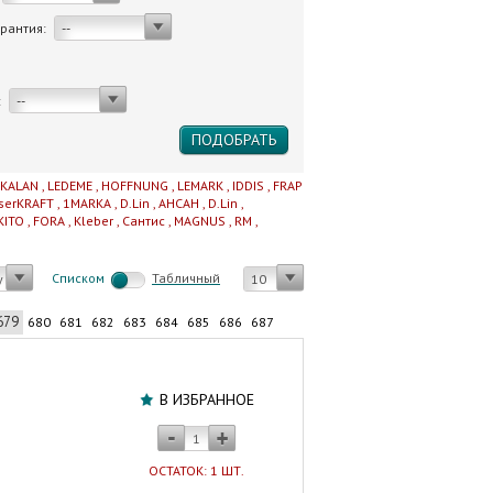
арантия:
--
:
--
IKALAN
,
LEDEME
,
HOFFNUNG
,
LEMARK
,
IDDIS
,
FRAP
serKRAFT
,
1MARKA
,
D.Lin
,
AHCAH
,
D.Lin
,
KITO
,
FORA
,
Kleber
,
Сантис
,
MAGNUS
,
RM
,
Cписком
Табличный
у
10
679
680
681
682
683
684
685
686
687
Шкаф-
зеркало
В ИЗБРАННОЕ
40
см
"ВЭЛА"
ОСТАТОК: 1 ШТ.
правый