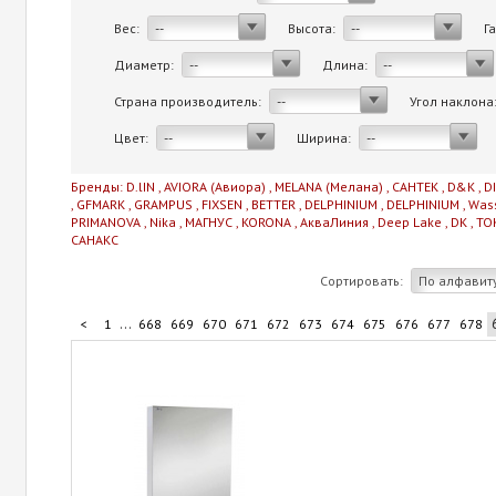
Вес:
Высота:
Г
--
--
Диаметр:
Длина:
--
--
Страна производитель:
Угол наклона
--
Цвет:
Ширина:
--
--
Бренды:
D.lIN
,
AVIORA (Авиора)
,
MELANA (Мелана)
,
САНТЕК
,
D&K
,
D
,
GFMARK
,
GRAMPUS
,
FIXSEN
,
BETTER
,
DELPHINIUM
,
DELPHINIUM
,
Was
PRIMANOVA
,
Nika
,
МАГНУС
,
KORONA
,
АкваЛиния
,
Deep Lake
,
DK
,
TO
САНАКС
Сортировать:
По алфавит
...
<
1
668
669
670
671
672
673
674
675
676
677
678
...
688
689
690
691
706
>