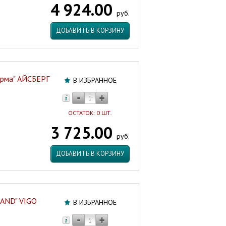
4 924.00
EMMY
руб.
Россия
Артикул:
ДОБАВИТЬ В КОРЗИНУ
45937
орма" АЙСБЕРГ
В ИЗБРАННОЕ
ОСТАТОК: 0 ШТ.
3 725.00
руб.
ДОБАВИТЬ В КОРЗИНУ
RAND" VIGO
В ИЗБРАННОЕ